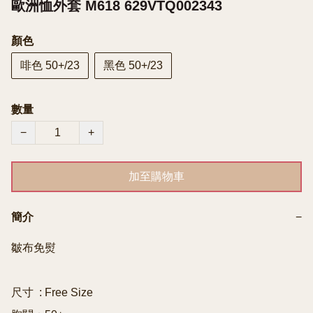
歐洲恤外套 M618 629VTQ002343
顏色
啡色 50+/23
黑色 50+/23
數量
−
+
加至購物車
簡介
−
皺布免熨 

尺寸  : Free Size
