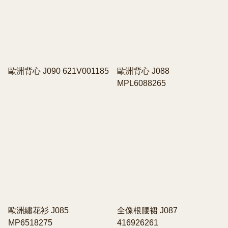
歐洲背心 J090 621V001185
歐洲背心 J088
MPL6088265
歐洲繡花衫 J085
全像根腰裙 J087
MP6518275
416926261