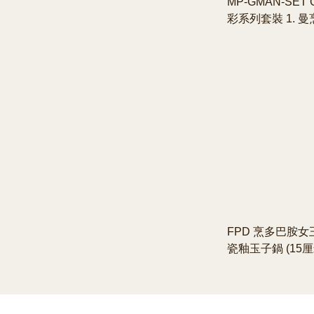
MP-GMAN-SET
彩系列套裝 1. 
釉玉子鍋 (15厘米)
3D藍鑽陶瓷釉湯鍋 
色 3. 2. 曼烹
鍋 (28厘米) 藍色
FPD 烹多巴胺女
瓷釉玉子鍋 (15厘
#四款顏色可供選