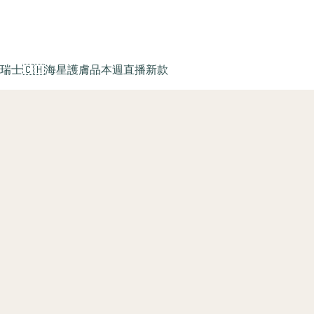
瑞士🇨🇭海星護膚品
本週直播新款