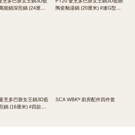
4曼烹多巴胺女王鍋3D藍
PT20 曼烹多巴胺女王鍋3D藍鑽
能鍋深煎鍋 (24厘米)
陶瓷釉湯鍋 (20厘米) #連G型鍋
鍋蓋 #四款顏色可供選購
蓋 #四款顏色可供選購
Hk曼烹多巴胺女王鍋3D藍
SCA WBKᴺ 廚房配件四件套
鍋 (16厘米) #四款顏
購