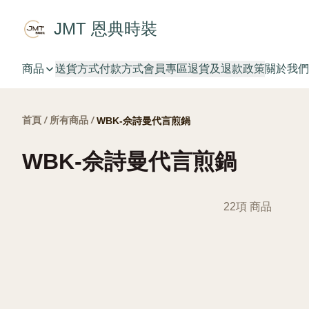
JMT 恩典時裝
商品
送貨方式
付款方式
會員專區
退貨及退款政策
關於我們
首頁
/
所有商品
/
WBK-佘詩曼代言煎鍋
WBK-佘詩曼代言煎鍋
22項 商品