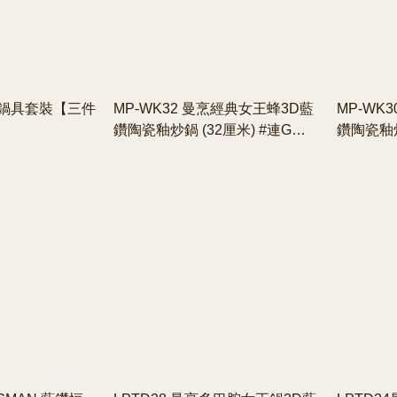
廚房鍋具套裝【三件
MP-WK32 曼烹經典女王蜂3D藍
MP-WK
鑽陶瓷釉炒鍋 (32厘米) #連G型
鑽陶瓷釉炒
鍋蓋
鍋蓋