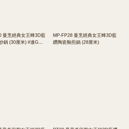
30 曼烹經典女王蜂3D藍
MP-FP28 曼烹經典女王蜂3D藍
鍋 (30厘米) #連G型
鑽陶瓷釉煎鍋 (28厘米)