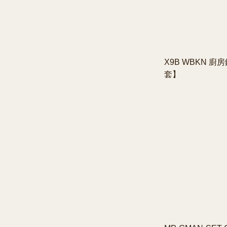
X9B WBKN 
套】