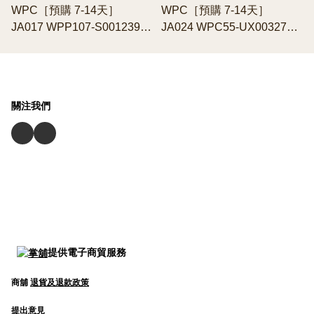
WPC［預購 7-14天］
WPC［預購 7-14天］
JA017 WPP107-S001239
JA024 WPC55-UX003276
極輕量晴雨兩用摺疊傘｜
防風遮陽防UV摺雨傘 / 縮骨
58cm大傘面．抗UV．持久
遮
防水
關注我們
提供電子商貿服務
商舖
退貨及退款政策
提出意見