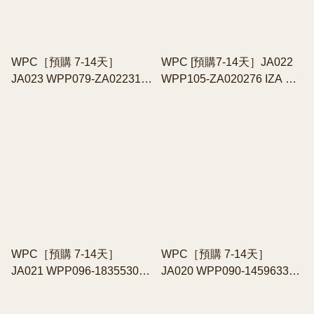
WPC［預購 7-14天］
WPC [預購7-14天］JA022
JA023 WPP079-ZA022313
WPP105-ZA020276 IZA 掌
IZA 一體式登山扣手柄摺疊
心級袖珍摺傘 (240g)
傘 (265g)
WPC［預購 7-14天］
WPC［預購 7-14天］
JA021 WPP096-18355306
JA020 WPP090-14596330
涼感降溫極小口袋型遮光晴
磁吸車頂涼感遮光折疊晴水
雨兩用折疊日傘
傘