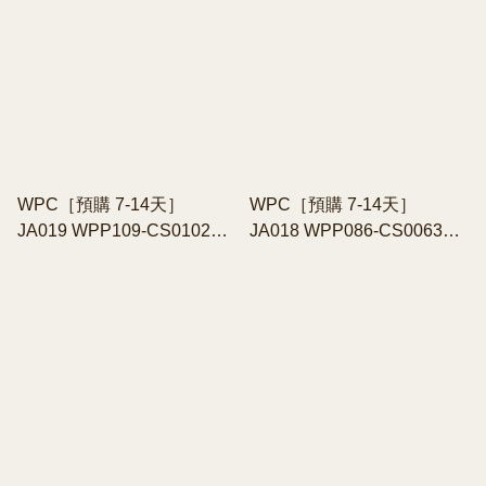
WPC［預購 7-14天］
WPC［預購 7-14天］
JA019 WPP109-CS010282
JA018 WPP086-CS006300
輕量大直徑縮骨遮/摺疊傘/短
縮骨遮/短遮
遮(多色)