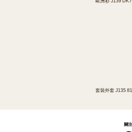
歐洲衫 J139 DK7
套裝外套 J135 81
關