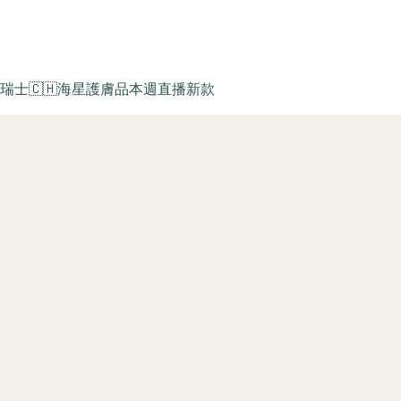
瑞士🇨🇭海星護膚品
本週直播新款