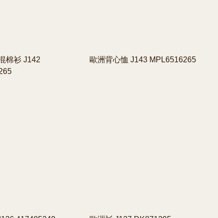
棉衫 J142
歐洲背心恤 J143 MPL6516265
265