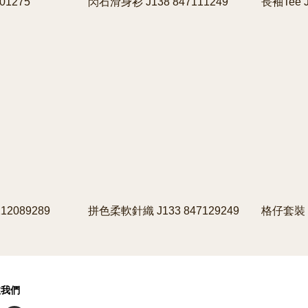
01275
閃石滑身衫 J138 847111249
長袖Tee J
12089289
拼色柔軟針織 J133 847129249
格仔套裝 J
注我們