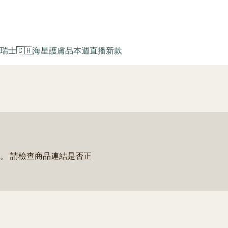
瑞士🇨🇭海星護膚品
本週直播新款
。 請檢查商品連結是否正