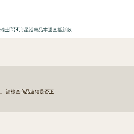
瑞士🇨🇭海星護膚品
本週直播新款
。 請檢查商品連結是否正