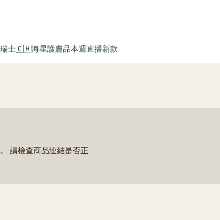
瑞士🇨🇭海星護膚品
本週直播新款
。 請檢查商品連結是否正