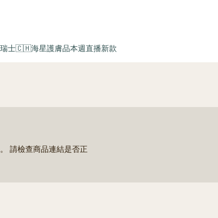
瑞士🇨🇭海星護膚品
本週直播新款
。 請檢查商品連結是否正