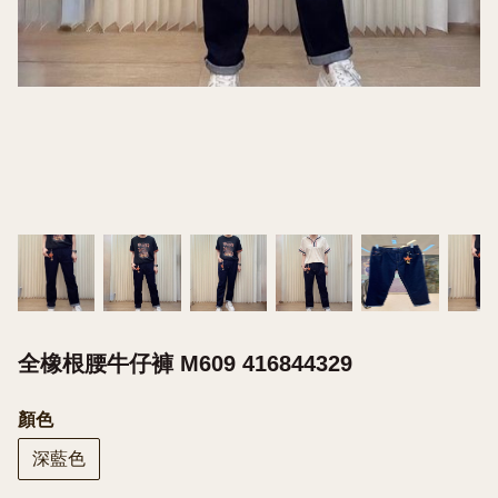
全橡根腰牛仔褲 M609 416844329
顏色
深藍色