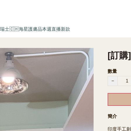
瑞士🇨🇭海星護膚品
本週直播新款
[訂購]
數量
−
簡介
印度手工刺