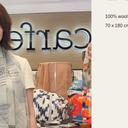
100% wool 
70 x 180 c