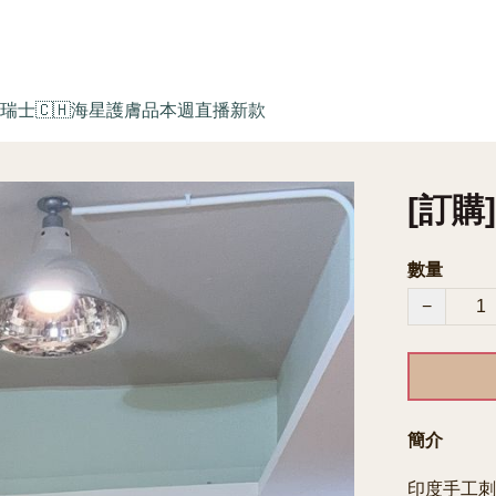
瑞士🇨🇭海星護膚品
本週直播新款
[訂購]
數量
−
簡介
印度手工刺