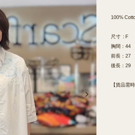
100% Cotto
尺寸  : F

胸闊：44

前長：27

後長：29

【貨品需時