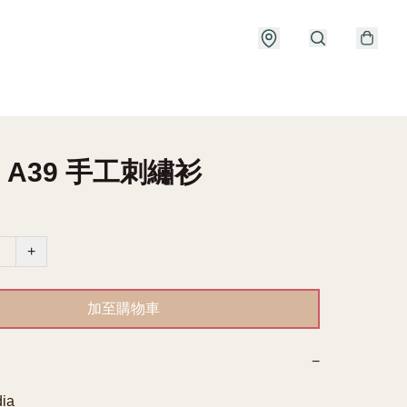
] A39 手工刺繡衫
+
加至購物車
−
ia
