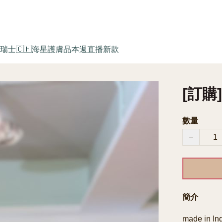
瑞士🇨🇭海星護膚品
本週直播新款
[訂購
數量
−
簡介
made in Ind