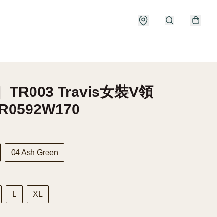
TR003 Travis女裝V領
TR0592W170
04 Ash Green
L
XL