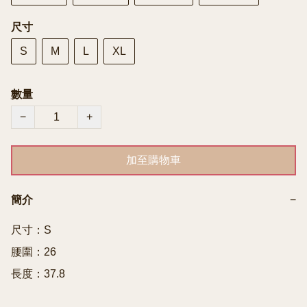
尺寸
S
M
L
XL
數量
−
+
加至購物車
簡介
−
尺寸：S

腰圍：26

長度：37.8
