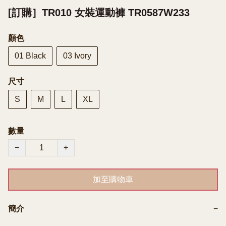
[訂購］TR010 女裝運動褲 TR0587W233
顏色
01 Black
03 Ivory
尺寸
S
M
L
XL
數量
−
+
加至購物車
簡介
−