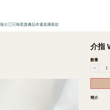
瑞士🇨🇭海星護膚品
本週直播新款
介指 
數量
−
簡介