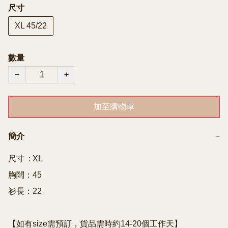
尺寸
XL 45/22
數量
−
+
加至購物車
簡介
−
尺寸  : XL

胸闊：45

衫長：22

【如有size需預訂，貨品需時約14-20個工作天】