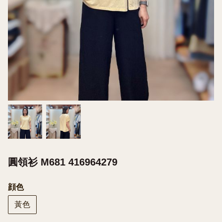
圓領衫 M681 416964279
顔色
黃色