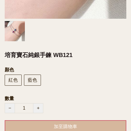
培育寶石純銀手鍊 WB121
顏色
紅色
藍色
數量
−
+
加至購物車