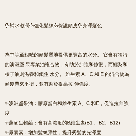
💦補水滋潤💦強化髮絲💦保護頭皮💦亮澤髮色

為中等至粗糙的頭髮質地提供更豐富的水分。 它含有獨特
的澳洲堅 果專業油複合物，有助於加強和修復，而鱷梨和
榛子油則滋養和鎖住 水分。 維生素 A、C 和 E 的混合物為
頭髮帶來平衡，並有助於提高拉 伸強度。

✨澳洲堅果油：膠原蛋白和維生素 A、C 和E，促進拉伸強
度

✨燕麥生物鹼：含有高濃度的B維生素(B1 、B2、B12)

✨尿囊素：增加髮絲彈性，提升秀髮的光澤度
