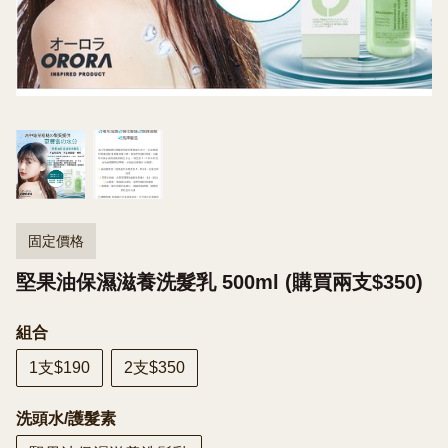
固定價格
堅果油保濕滋養洗髮乳 500ml (購買兩支$350)
組合
1支$190
2支$350
洗頭水/護髮素