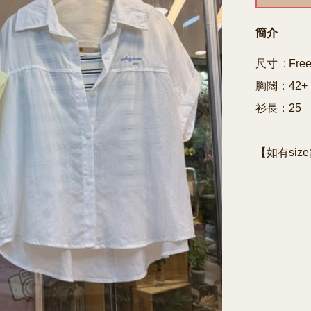
簡介
尺寸  : Free
胸闊：42+

衫長：25
