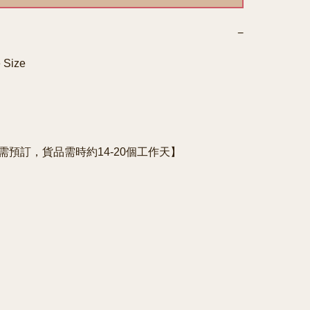
−
 Size
