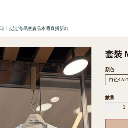
瑞士🇨🇭海星護膚品
本週直播新款
套裝 M
顏色
白色42/2
數量
−