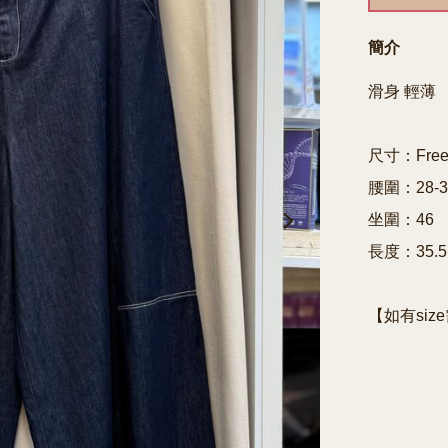
簡介
滑身 輕薄

尺寸：Free 
腰圍：28-32
坐圍：46

長度：35.5

【如有siz