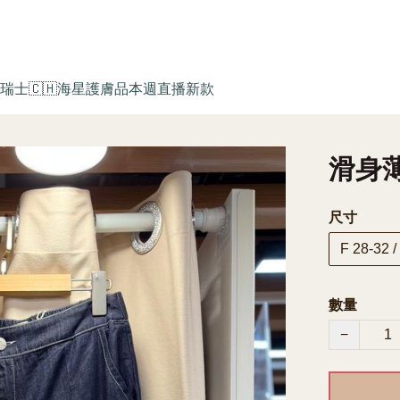
瑞士🇨🇭海星護膚品
本週直播新款
滑身薄闊
尺寸
F 28-32 /
數量
−