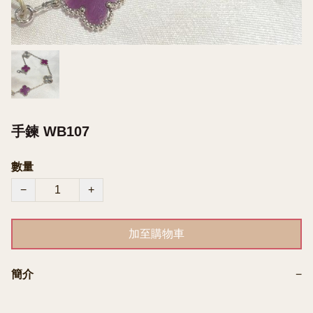
手鍊 WB107
數量
−
+
加至購物車
簡介
−