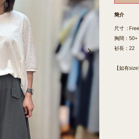
簡介
尺寸  : Free
胸闊：50+

衫長：22

【如有siz