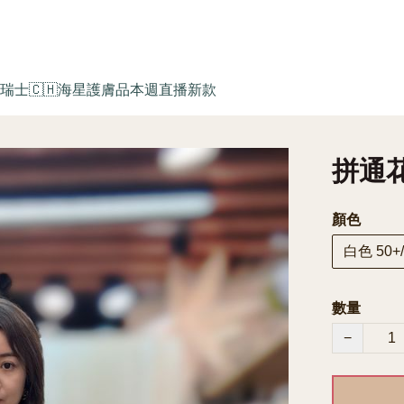
瑞士🇨🇭海星護膚品
本週直播新款
拼通花衫
顏色
白色 50+/
數量
−