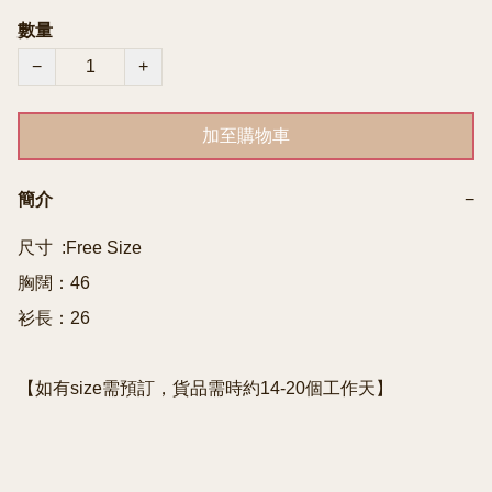
數量
−
+
加至購物車
簡介
−
尺寸  :Free Size

胸闊：46

衫長：26

【如有size需預訂，貨品需時約14-20個工作天】