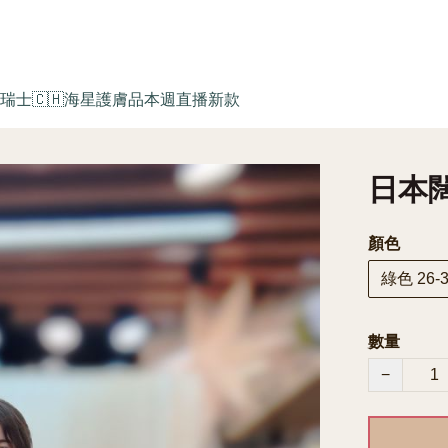
瑞士🇨🇭海星護膚品
本週直播新款
日本闊褲
顏色
綠色 26-3
數量
−