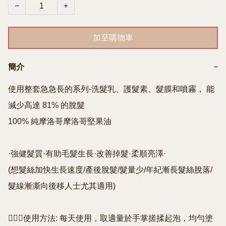
−
+
加至購物車
簡介
−
使用整套急急長的系列-洗髮乳、護髮素、髮膜和噴霧， 能
減少高達 81% 的脫髮

100% 純摩洛哥摩洛哥堅果油

·強健髮質·有助毛髮生長·改善掉髮·柔順亮澤·

(想髮絲加快生長速度/產後脫髮/髮量少/年紀漸長髮絲脫落/
髮線漸澌向後移人士尤其適用)

💁🏻‍♀️使用方法: 每天使用，取適量於手掌搓揉起泡，均勻塗