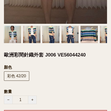
歐洲彩間針織外套 J006 VE56044240
顏色
彩色 42/20
數量
−
+