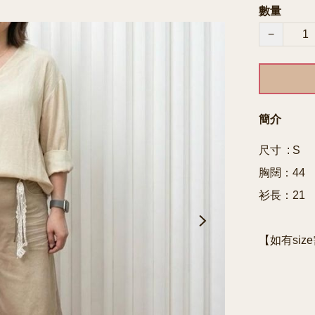
數量
−
簡介
尺寸  : S

胸闊：44

衫長：21

【如有siz