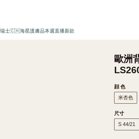
瑞士🇨🇭海星護膚品
本週直播新款
歐洲背
LS26
顔 色
米杏色
尺寸
S 44/21