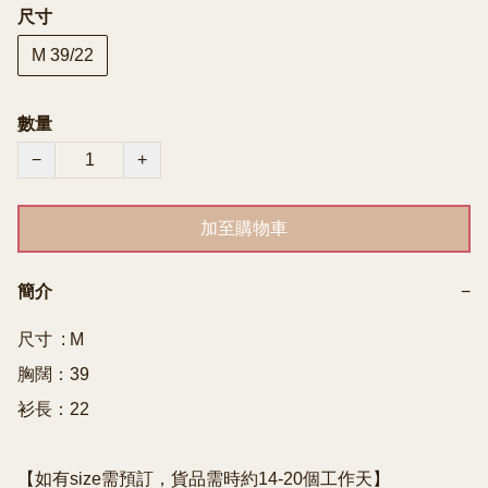
尺寸
M 39/22
數量
−
+
加至購物車
簡介
−
尺寸  : M

胸闊：39

衫長：22

【如有size需預訂，貨品需時約14-20個工作天】