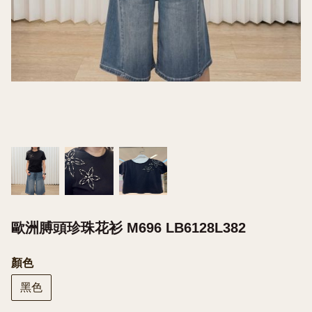
歐洲膊頭珍珠花衫 M696 LB6128L382
顏色
黑色