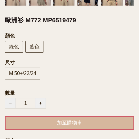
歐洲衫 M772 MP6519479
顏色
綠色
藍色
尺寸
M 50+/22/24
數量
−
+
加至購物車