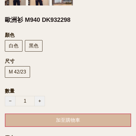
歐洲衫 M940 DK932298
顏色
白色
黑色
尺寸
M 42/23
數量
−
+
加至購物車