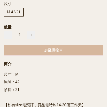
尺寸
M 42/21
數量
−
+
加至購物車
簡介
−
尺寸  : M

胸闊：42

衫長：21

【如有size需預訂，貨品需時約14-20個工作天】