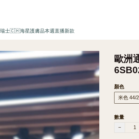
瑞士🇨🇭海星護膚品
本週直播新款
歐洲通
6SB0
顏色
米色 44/2
數量
−