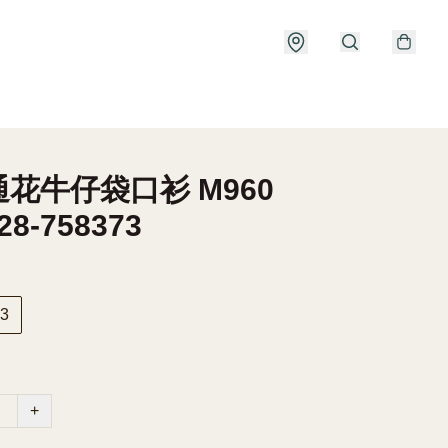
花牛仔袋口衫 M960
28-758373
3
+