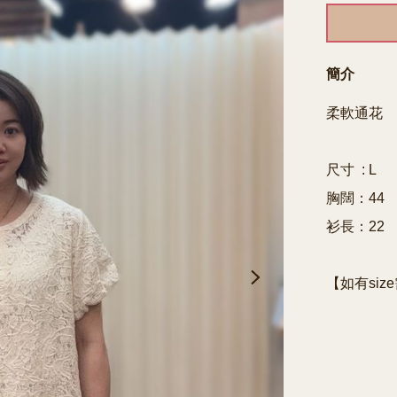
簡介
柔軟通花

尺寸  : L

胸闊：44

衫長：22

【如有siz