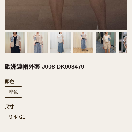
歐洲連帽外套 J008 DK903479
顏色
啡色
尺寸
M 44/21