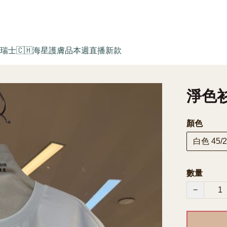
瑞士🇨🇭海星護膚品
本週直播新款
淨色衫 
顏色
白色 45/2
數量
−