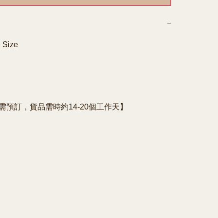
−
 Size
