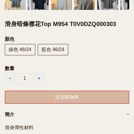
滑身暗條襟花Top M954 T0V0DZQ000303
顏色
綠色 46/24
藍色 46/24
數量
−
+
加至購物車
簡介
−
滑身彈性材料
