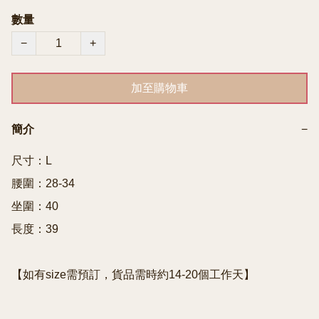
數量
−
+
加至購物車
簡介
−
尺寸：L

腰圍：28-34

坐圍：40

長度：39
