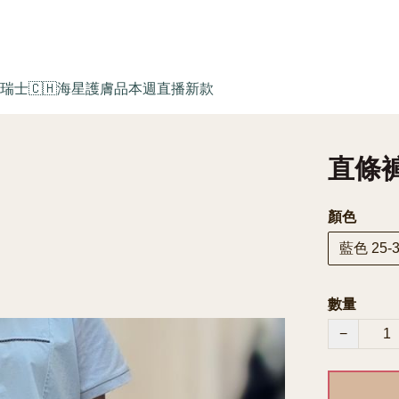
瑞士🇨🇭海星護膚品
本週直播新款
直條褲 
顏色
藍色 25-3
數量
−