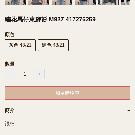
繡花馬仔束腳衫 M927 417276259
顏色
灰色 48/21
黑色 48/21
數量
−
+
加至購物車
簡介
−
混棉
