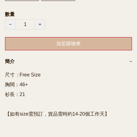
數量
−
+
加至購物車
簡介
−
尺寸  : Free Size

胸闊：46+

衫長：21
