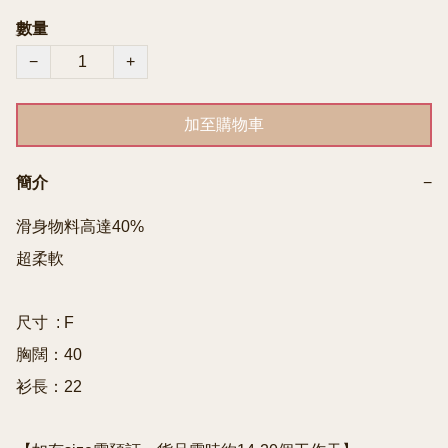
數量
−
+
加至購物車
簡介
−
滑身物料高達40% 

超柔軟

尺寸  : F

胸闊：40

衫長：22
