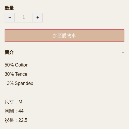
數量
−
+
加至購物車
簡介
−
50% Cotton 

30% Tencel

  3% Spandex

尺寸  : M

胸闊：44

衫長：22.5
