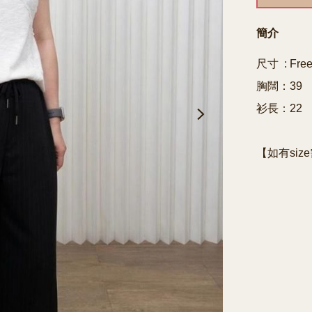
簡介
尺寸  : Free
胸闊：39

衫長：22

【如有siz