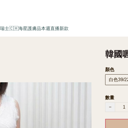
瑞士🇨🇭海星護膚品
本週直播新款
韓國喱
顏色
白色39/2
數量
−