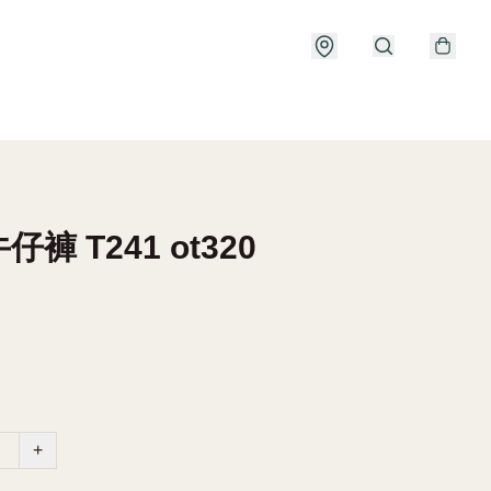
褲 T241 ot320
+