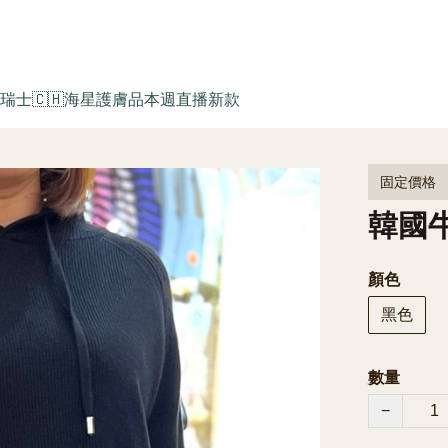
瑞士🇨🇭海星護膚品
本週直播新款
固定價格
韓國牛仔
顏色
黑色
數量
−