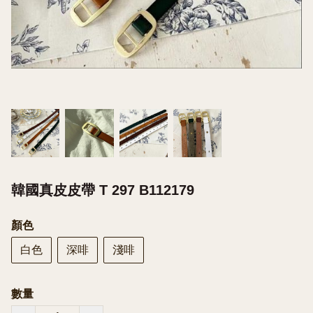
韓國真皮皮帶 T 297 B112179
顏色
白色
深啡
淺啡
數量