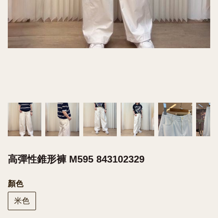
高彈性錐形褲 M595 843102329
顏色
米色