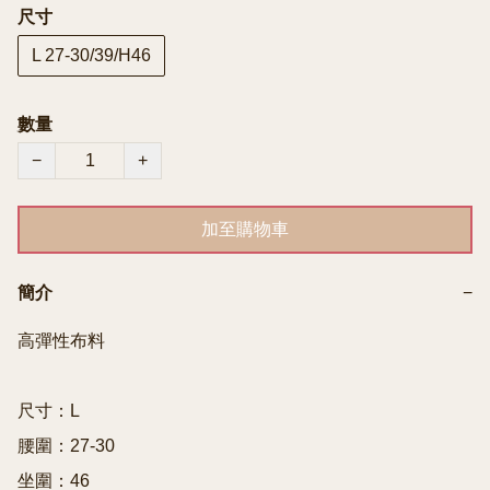
尺寸
L 27-30/39/H46
數量
−
+
加至購物車
簡介
−
高彈性布料

尺寸：L

腰圍：27-30

坐圍：46
