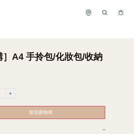
］A4 手拎包/化妝包/收納
+
加至購物車
−