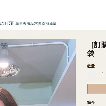
瑞士🇨🇭海星護膚品
本週直播新款
［訂購
袋
數量
−
簡介