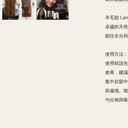
羊毛胎 Lanol
卓越的天然
鎖住水分與
使用方法：

使用前請先
效果，建議
集中於髪中
與扁塌。噴