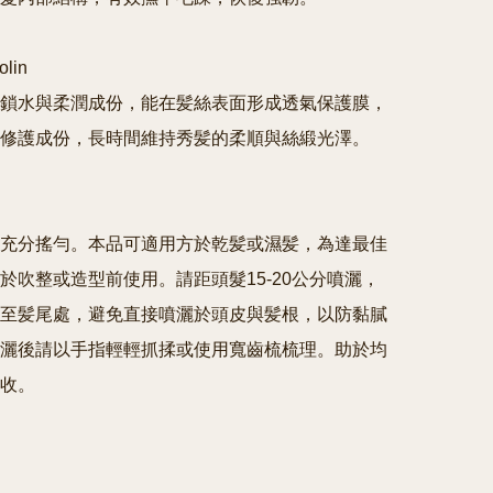
in 

鎖水與柔潤成份，能在髪絲表面形成透氣保護膜，
修護成份，長時間維持秀髪的柔順與絲緞光澤。

充分搖勻。本品可適用方於乾髪或濕髪，為達最佳
於吹整或造型前使用。請距頭髮15-20公分噴灑，
至髪尾處，避免直接噴灑於頭皮與髪根，以防黏膩
灑後請以手指輕輕抓揉或使用寬齒梳梳理。助於均