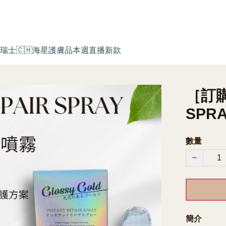
瑞士🇨🇭海星護膚品
本週直播新款
［訂購
SPR
數量
−
簡介