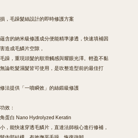
損，毛躁髮絲設計的即時修護方案

蘊含的納米級修護成分便能精準滲透，快速填補因
害造成毛鱗片空隙，

毛躁，重現頭髮的順滑觸感與耀眼光澤。輕盈不黏
無論乾髮濕髮皆可使用，是吹整造型前的最佳打
修法提供「一噴瞬效」的絲鍛級修護

效： 

 Nano Hydrolyzed Keratin 

小，能快速穿透毛鱗片，直達法師核心進行修補，
髮內部結構，有效撫平毛躁，恢復強韌。
