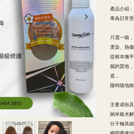
產品介紹：

專為日常受
只需一噴，
燙染、熱傷
從根本撫平
膩的質地，
底，

隨時隨地維
主要成份及功
納米級水解角蛋白
分子極其細
瞬間重建頭