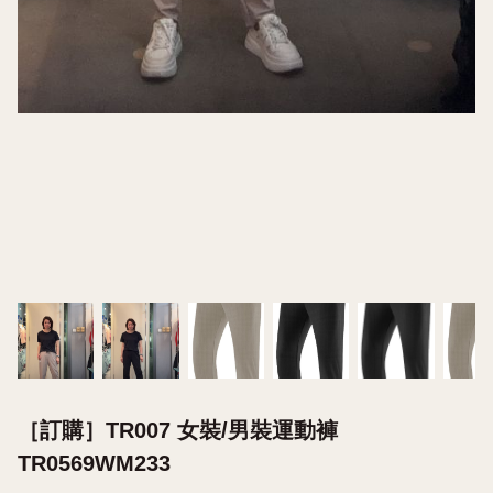
［訂購］TR007 女裝/男裝運動褲
TR0569WM233