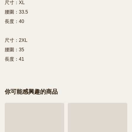
尺寸：XL

腰圍：33.5

長度：40

尺寸：2XL

腰圍：35

長度：41
你可能感興趣的商品